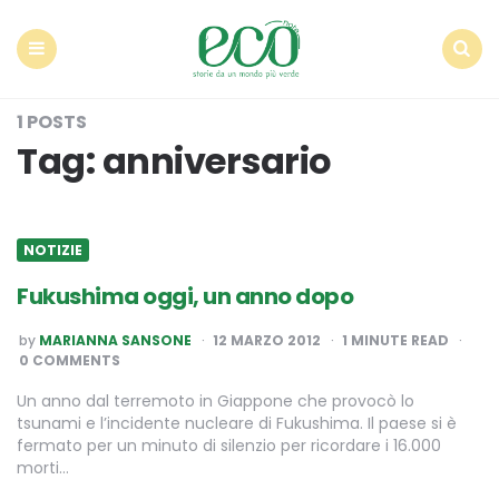
Econote
Menu
Search
1 POSTS
Tag:
anniversario
NOTIZIE
Fukushima oggi, un anno dopo
POSTED
by
MARIANNA SANSONE
12 MARZO 2012
1
MINUTE READ
BY
0 COMMENTS
Un anno dal terremoto in Giappone che provocò lo
tsunami e l’incidente nucleare di Fukushima. Il paese si è
fermato per un minuto di silenzio per ricordare i 16.000
morti…