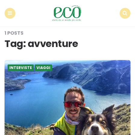
Econote
Menu
Search
1 POSTS
Tag:
avventure
INTERVISTE
VIAGGI