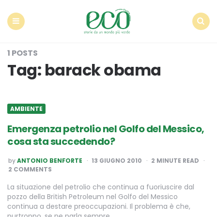
Econote
Menu
Search
1 POSTS
Tag:
barack obama
AMBIENTE
Emergenza petrolio nel Golfo del Messico,
cosa sta succedendo?
POSTED
by
ANTONIO BENFORTE
13 GIUGNO 2010
2
MINUTE READ
BY
2 COMMENTS
La situazione del petrolio che continua a fuoriuscire dal
pozzo della British Petroleum nel Golfo del Messico
continua a destare preoccupazioni. Il problema è che,
purtroppo, se ne parla sempre…