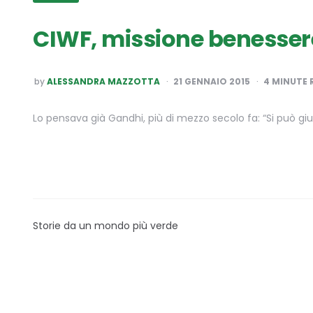
CIWF, missione benessere
POSTED
by
ALESSANDRA MAZZOTTA
21 GENNAIO 2015
4
MINUTE 
BY
Lo pensava già Gandhi, più di mezzo secolo fa: “Si può gi
Storie da un mondo più verde