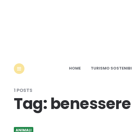
Ec
HOME
TURISMO SOSTENIBI
MENU
1 POSTS
Tag:
benessere 
ANIMALI