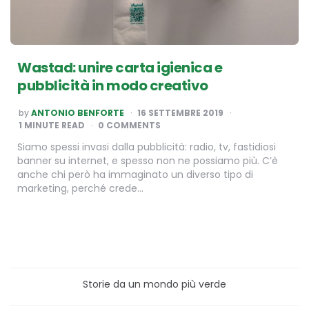
Wastad: unire carta igienica e
pubblicità in modo creativo
POSTED
by
ANTONIO BENFORTE
16 SETTEMBRE 2019
BY
1
MINUTE READ
0 COMMENTS
Siamo spessi invasi dalla pubblicità: radio, tv, fastidiosi
banner su internet, e spesso non ne possiamo più. C’è
anche chi però ha immaginato un diverso tipo di
marketing, perché crede…
Storie da un mondo più verde