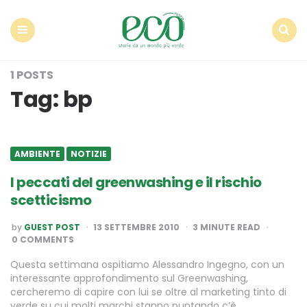
Econote
Menu
Search
1 POSTS
Tag:
bp
AMBIENTE
NOTIZIE
I peccati del greenwashing e il rischio
scetticismo
POSTED
by
GUEST POST
13 SETTEMBRE 2010
3
MINUTE READ
BY
0 COMMENTS
Questa settimana ospitiamo Alessandro Ingegno, con un
interessante approfondimento sul Greenwashing,
cercheremo di capire con lui se oltre al marketing tinto di
verde su cui molti marchi stanno puntando c’è…