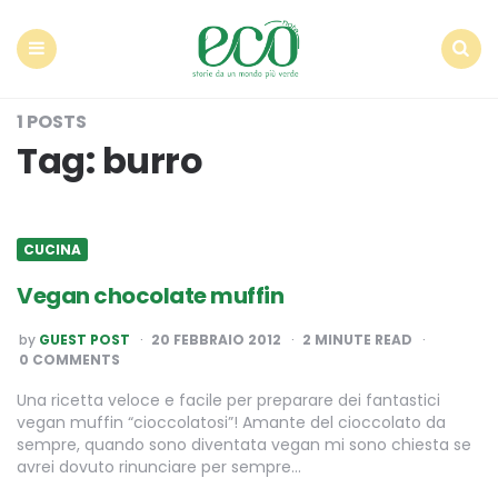
Econote
Menu
Search
1 POSTS
Tag:
burro
CUCINA
Vegan chocolate muffin
POSTED
by
GUEST POST
20 FEBBRAIO 2012
2
MINUTE READ
BY
0 COMMENTS
Una ricetta veloce e facile per preparare dei fantastici
vegan muffin “cioccolatosi”! Amante del cioccolato da
sempre, quando sono diventata vegan mi sono chiesta se
avrei dovuto rinunciare per sempre…