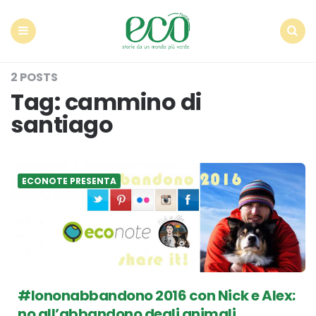
Econote
Menu
Search
2 POSTS
Tag:
cammino di
santiago
ECONOTE PRESENTA
#Iononabbandono 2016 con Nick e Alex:
no all’abbandono degli animali