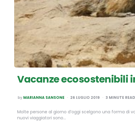
Vacanze ecosostenibili i
POSTED
by
MARIANNA SANSONE
26 LUGLIO 2019
3
MINUTE REA
BY
Molte persone al giorno d’oggi scelgono una forma di v
nuovi viaggiatori sono…