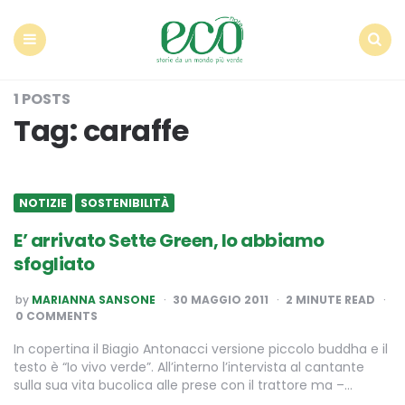
Econote
Menu
Search
1 POSTS
Tag:
caraffe
NOTIZIE
SOSTENIBILITÀ
E’ arrivato Sette Green, lo abbiamo
sfogliato
POSTED
by
MARIANNA SANSONE
30 MAGGIO 2011
2
MINUTE READ
BY
0 COMMENTS
In copertina il Biagio Antonacci versione piccolo buddha e il
testo è “Io vivo verde”. All’interno l’intervista al cantante
sulla sua vita bucolica alle prese con il trattore ma –…