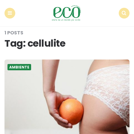
Econote
Menu
Search
1 POSTS
Tag:
cellulite
AMBIENTE