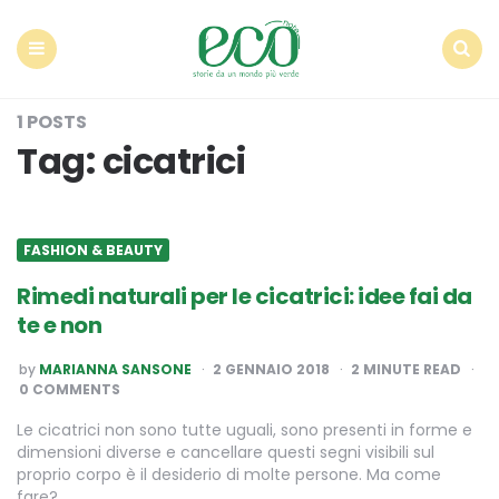
Econote
Menu
Search
1 POSTS
Tag:
cicatrici
FASHION & BEAUTY
Rimedi naturali per le cicatrici: idee fai da
te e non
POSTED
by
MARIANNA SANSONE
2 GENNAIO 2018
2
MINUTE READ
BY
0 COMMENTS
Le cicatrici non sono tutte uguali, sono presenti in forme e
dimensioni diverse e cancellare questi segni visibili sul
proprio corpo è il desiderio di molte persone. Ma come
fare?…