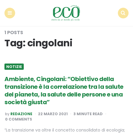
Econote
Menu
Search
1 POSTS
Tag:
cingolani
NOTIZIE
Ambiente, Cingolani: “Obiettivo della
transizione è la correlazione tra la salute
del pianeta, la salute delle persone e una
società giusta”
POSTED
by
REDAZIONE
22 MARZO 2021
3
MINUTE READ
BY
0 COMMENTS
“La transizione va oltre il concetto consolidato di ecologia;