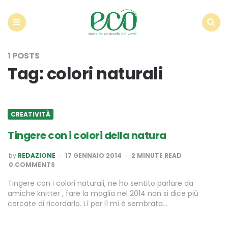
Econote
Menu
Search
1 POSTS
Tag:
colori naturali
CREATIVITÀ
Tingere con i colori della natura
POSTED
by
REDAZIONE
17 GENNAIO 2014
2
MINUTE READ
BY
0 COMMENTS
Tingere con i colori naturali, ne ho sentito parlare da
amiche knitter , fare la maglia nel 2014 non si dice più
cercate di ricordarlo. Lì per lì mi è sembrata…