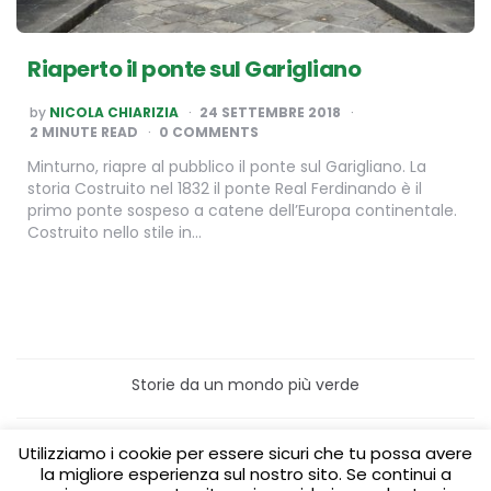
Riaperto il ponte sul Garigliano
POSTED
by
NICOLA CHIARIZIA
24 SETTEMBRE 2018
BY
2
MINUTE READ
0 COMMENTS
Minturno, riapre al pubblico il ponte sul Garigliano. La
storia Costruito nel 1832 il ponte Real Ferdinando è il
primo ponte sospeso a catene dell’Europa continentale.
Costruito nello stile in…
Storie da un mondo più verde
Home
Turismo sostenibile
Utilizziamo i cookie per essere sicuri che tu possa avere
Laboratori/Visite per le scuole
la migliore esperienza sul nostro sito. Se continui a
Green content per aziende
Media Partner