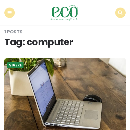
Econote
Menu
Search
1 POSTS
Tag:
computer
VIVERE