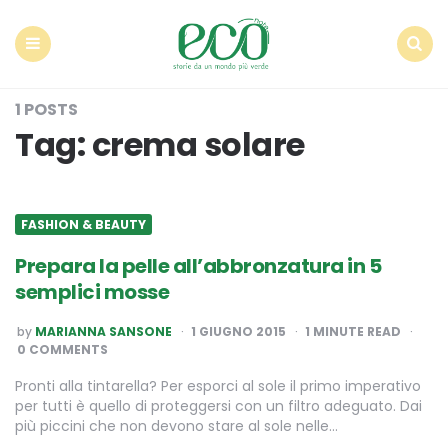
Econote
Menu
Search
1 POSTS
Tag:
crema solare
FASHION & BEAUTY
Prepara la pelle all’abbronzatura in 5
semplici mosse
POSTED
by
MARIANNA SANSONE
1 GIUGNO 2015
1
MINUTE READ
BY
0 COMMENTS
Pronti alla tintarella? Per esporci al sole il primo imperativo
per tutti è quello di proteggersi con un filtro adeguato. Dai
più piccini che non devono stare al sole nelle…