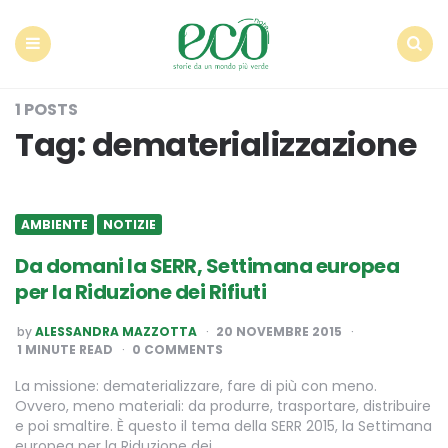
Econote
Menu
Search
1 POSTS
Tag:
dematerializzazione
AMBIENTE
NOTIZIE
Da domani la SERR, Settimana europea
per la Riduzione dei Rifiuti
POSTED
by
ALESSANDRA MAZZOTTA
20 NOVEMBRE 2015
BY
1
MINUTE READ
0 COMMENTS
La missione: dematerializzare, fare di più con meno.
Ovvero, meno materiali: da produrre, trasportare, distribuire
e poi smaltire. È questo il tema della SERR 2015, la Settimana
europea per la Riduzione dei…