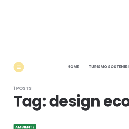
Ec
HOME
TURISMO SOSTENIBI
MENU
1 POSTS
Tag:
design ec
AMBIENTE