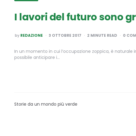
I lavori del futuro sono g
POSTED
by
REDAZIONE
3 OTTOBRE 2017
2
MINUTE READ
0 CO
BY
In un momento in cui l’occupazione zoppica, è naturale int
possibile anticipare i…
Storie da un mondo più verde