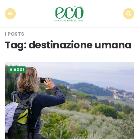
Econote
Menu
Search
1 POSTS
Tag:
destinazione umana
VIAGGI