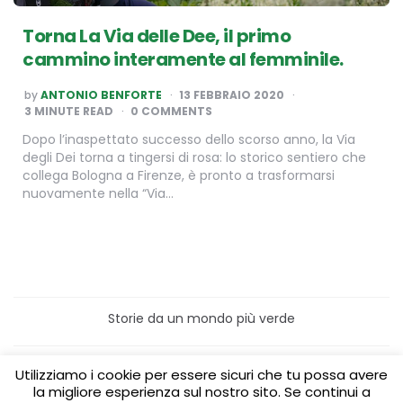
Torna La Via delle Dee, il primo
cammino interamente al femminile.
POSTED
by
ANTONIO BENFORTE
13 FEBBRAIO 2020
BY
3
MINUTE READ
0 COMMENTS
Dopo l’inaspettato successo dello scorso anno, la Via
degli Dei torna a tingersi di rosa: lo storico sentiero che
collega Bologna a Firenze, è pronto a trasformarsi
nuovamente nella “Via…
Storie da un mondo più verde
Home
Turismo sostenibile
Utilizziamo i cookie per essere sicuri che tu possa avere
Laboratori/Visite per le scuole
la migliore esperienza sul nostro sito. Se continui a
Green content per aziende
Media Partner