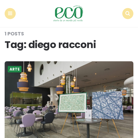
Econote
Menu
Search
1 POSTS
Tag:
diego racconi
ARTE