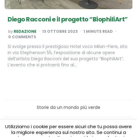
Diego Racconi e il progetto “BiophiliArt”
POSTED
by
REDAZIONE
13 OTTOBRE 2023
1
MINUTE READ
BY
0 COMMENTS
Si svolge presso il prestigioso Hotel voco Milan-Fiere, sito
in via Stephenson 55, l’esposizione di alcune opere
dell’artista Diego Racconi del suo progetto “BiophiliArt”.
L’evento che si protrarrà fino al…
Storie da un mondo più verde
Home
Turismo sostenibile
Utilizziamo i cookie per essere sicuri che tu possa avere
Laboratori/Visite per le scuole
la migliore esperienza sul nostro sito. Se continui a
Green content per aziende
Media Partner