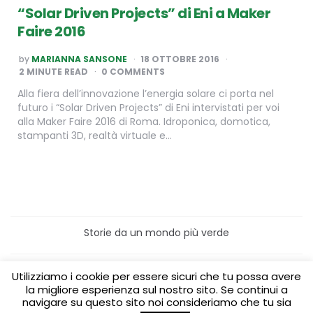
“Solar Driven Projects” di Eni a Maker
Faire 2016
POSTED
by
MARIANNA SANSONE
18 OTTOBRE 2016
BY
2
MINUTE READ
0 COMMENTS
Alla fiera dell’innovazione l’energia solare ci porta nel
futuro i “Solar Driven Projects” di Eni intervistati per voi
alla Maker Faire 2016 di Roma. Idroponica, domotica,
stampanti 3D, realtà virtuale e…
Storie da un mondo più verde
Home
Turismo sostenibile
Utilizziamo i cookie per essere sicuri che tu possa avere
Laboratori/Visite per le scuole
la migliore esperienza sul nostro sito. Se continui a
Green content per aziende
Media Partner
navigare su questo sito noi consideriamo che tu sia