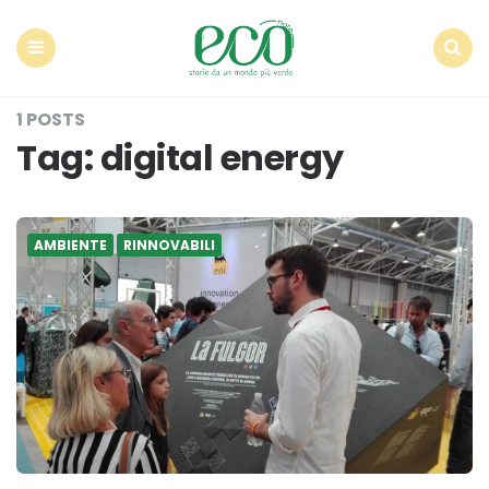
Econote
Menu
Search
1 POSTS
Tag:
digital energy
AMBIENTE
RINNOVABILI