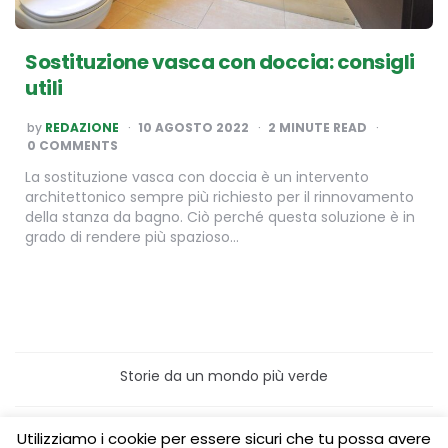
Sostituzione vasca con doccia: consigli
utili
POSTED
by
REDAZIONE
10 AGOSTO 2022
2
MINUTE READ
BY
0 COMMENTS
La sostituzione vasca con doccia è un intervento
architettonico sempre più richiesto per il rinnovamento
della stanza da bagno. Ciò perché questa soluzione è in
grado di rendere più spazioso…
Storie da un mondo più verde
Home
Turismo sostenibile
Utilizziamo i cookie per essere sicuri che tu possa avere
Laboratori/Visite per le scuole