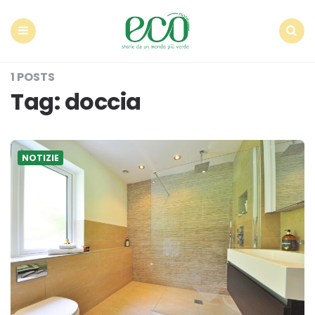
Econote
Menu
Search
1 POSTS
Tag:
doccia
NOTIZIE