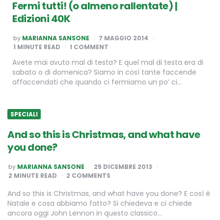
Fermi tutti! (o almeno rallentate) |
Edizioni 40K
POSTED
by
MARIANNA SANSONE
7 MAGGIO 2014
BY
1
MINUTE READ
1 COMMENT
Avete mai avuto mal di testa? E quel mal di testa era di
sabato o di domenica? Siamo in così tante faccende
affaccendati che quando ci fermiamo un po’ ci…
SPECIALI
And so this is Christmas, and what have
you done?
POSTED
by
MARIANNA SANSONE
25 DICEMBRE 2013
BY
2
MINUTE READ
2 COMMENTS
And so this is Christmas, and what have you done? E così è
Natale e cosa abbiamo fatto? Si chiedeva e ci chiede
ancora oggi John Lennon in questo classico…