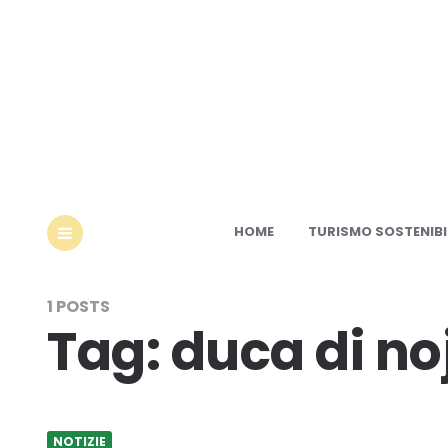
Ec
HOME
TURISMO SOSTENIBI
MENU
1 POSTS
Tag:
duca di no
NOTIZIE