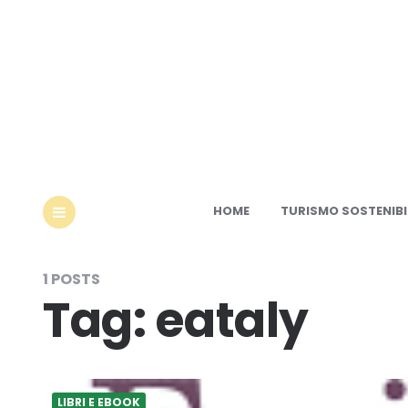
Ec
HOME
TURISMO SOSTENIBI
MENU
1 POSTS
Tag:
eataly
LIBRI E EBOOK