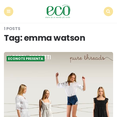
Econote
Menu
Search
1 POSTS
Tag:
emma watson
ECONOTE PRESENTA