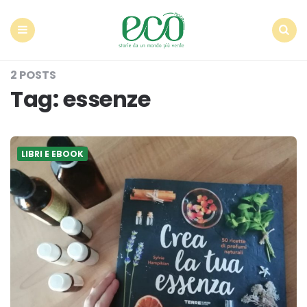
Econote
Menu
Search
2 POSTS
Tag:
essenze
LIBRI E EBOOK