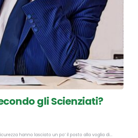
condo gli Scienziati?
urezza hanno lasciato un po’ il posto alla voglia di…