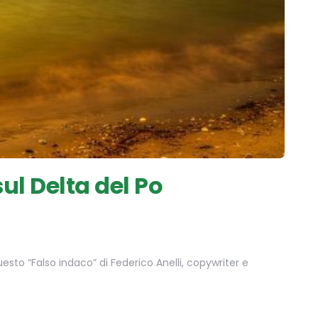
sul Delta del Po
uesto “Falso indaco” di Federico Anelli, copywriter e