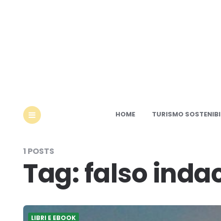
Ec
HOME
TURISMO SOSTENIBI
MENU
1 POSTS
Tag:
falso inda
LIBRI E EBOOK