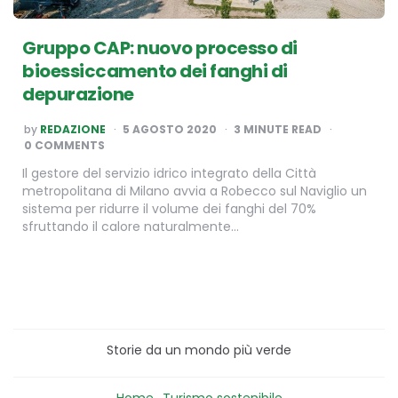
Gruppo CAP: nuovo processo di
bioessiccamento dei fanghi di
depurazione
POSTED
by
REDAZIONE
5 AGOSTO 2020
3
MINUTE READ
BY
0 COMMENTS
Il gestore del servizio idrico integrato della Città
metropolitana di Milano avvia a Robecco sul Naviglio un
sistema per ridurre il volume dei fanghi del 70%
sfruttando il calore naturalmente…
Storie da un mondo più verde