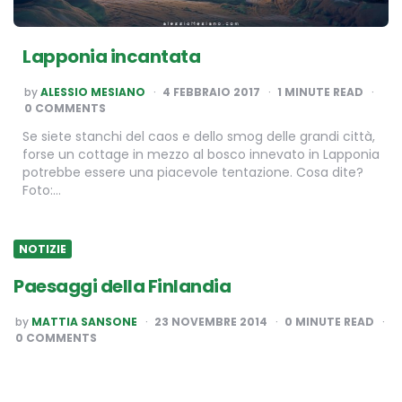
Lapponia incantata
POSTED
by
ALESSIO MESIANO
4 FEBBRAIO 2017
1
MINUTE READ
BY
0 COMMENTS
Se siete stanchi del caos e dello smog delle grandi città,
forse un cottage in mezzo al bosco innevato in Lapponia
potrebbe essere una piacevole tentazione. Cosa dite?
Foto:…
NOTIZIE
Paesaggi della Finlandia
POSTED
by
MATTIA SANSONE
23 NOVEMBRE 2014
0
MINUTE READ
BY
0 COMMENTS