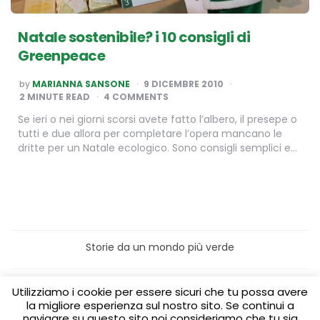
Natale sostenibile? i 10 consigli di
Greenpeace
POSTED
by
MARIANNA SANSONE
9 DICEMBRE 2010
BY
2
MINUTE READ
4 COMMENTS
Se ieri o nei giorni scorsi avete fatto l’albero, il presepe o
tutti e due allora per completare l’opera mancano le
dritte per un Natale ecologico. Sono consigli semplici e…
Storie da un mondo più verde
Home
Turismo sostenibile
Utilizziamo i cookie per essere sicuri che tu possa avere
Laboratori/Visite per le scuole
la migliore esperienza sul nostro sito. Se continui a
Green content per aziende
Media Partner
navigare su questo sito noi consideriamo che tu sia