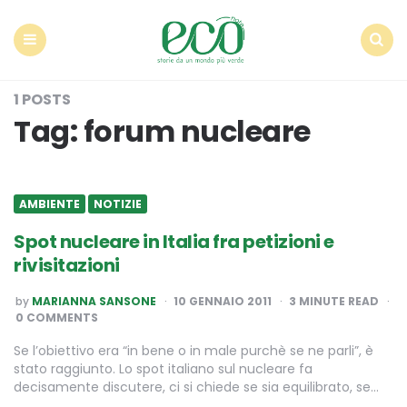
Econote
Menu
Search
1 POSTS
Tag:
forum nucleare
AMBIENTE
NOTIZIE
Spot nucleare in Italia fra petizioni e
rivisitazioni
POSTED
by
MARIANNA SANSONE
10 GENNAIO 2011
3
MINUTE READ
BY
0 COMMENTS
Se l’obiettivo era “in bene o in male purchè se ne parli”, è
stato raggiunto. Lo spot italiano sul nucleare fa
decisamente discutere, ci si chiede se sia equilibrato, se…