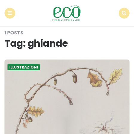
Econote
Menu
Search
1 POSTS
Tag:
ghiande
ILLUSTRAZIONI