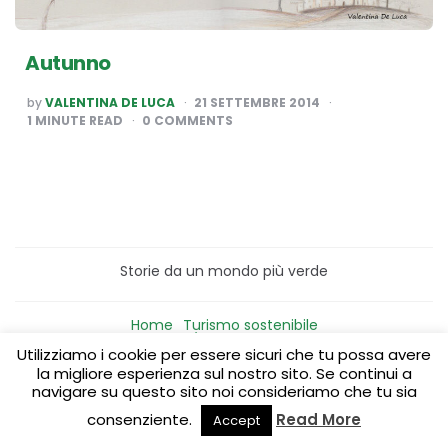
Autunno
POSTED
by
VALENTINA DE LUCA
21 SETTEMBRE 2014
BY
1
MINUTE READ
0 COMMENTS
Storie da un mondo più verde
Home
Turismo sostenibile
Laboratori/Visite per le scuole
Utilizziamo i cookie per essere sicuri che tu possa avere
Green content per aziende
Media Partner
la migliore esperienza sul nostro sito. Se continui a
navigare su questo sito noi consideriamo che tu sia
consenziente.
Read More
Accept