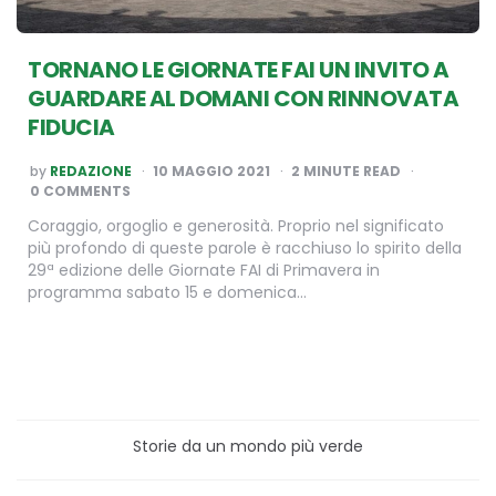
TORNANO LE GIORNATE FAI UN INVITO A
GUARDARE AL DOMANI CON RINNOVATA
FIDUCIA
POSTED
by
REDAZIONE
10 MAGGIO 2021
2
MINUTE READ
BY
0 COMMENTS
Coraggio, orgoglio e generosità. Proprio nel significato
più profondo di queste parole è racchiuso lo spirito della
29ª edizione delle Giornate FAI di Primavera in
programma sabato 15 e domenica…
Storie da un mondo più verde