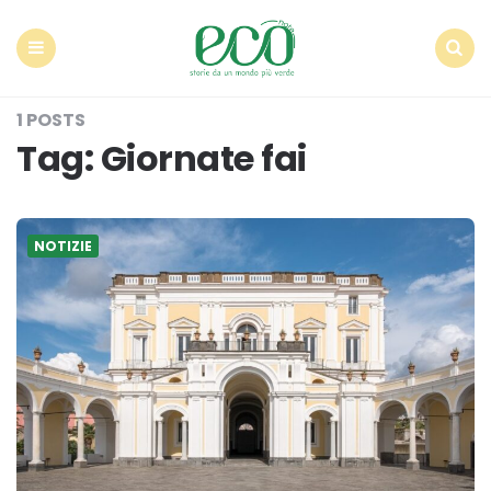
Econote
Menu
Search
1 POSTS
Tag:
Giornate fai
NOTIZIE