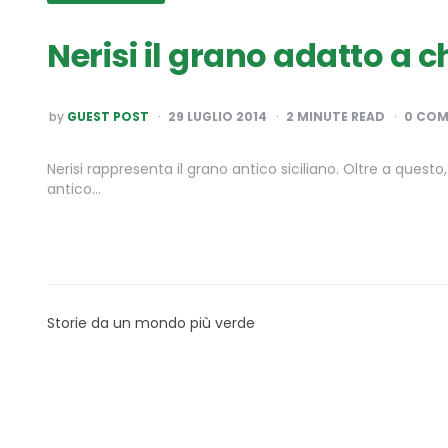
Nerisi il grano adatto a ch
POSTED
by
GUEST POST
29 LUGLIO 2014
2
MINUTE READ
0 CO
BY
Nerisi rappresenta il grano antico siciliano. Oltre a questo
antico…
Storie da un mondo più verde