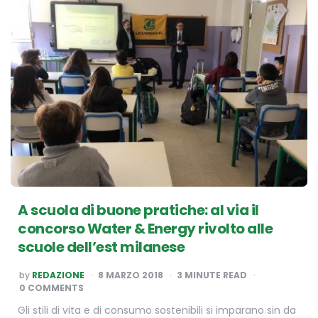
A scuola di buone pratiche: al via il
concorso Water & Energy rivolto alle
scuole dell’est milanese
POSTED
by
REDAZIONE
8 MARZO 2018
3
MINUTE READ
BY
0 COMMENTS
Gli stili di vita e di consumo sostenibili si imparano sin da