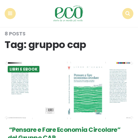
Econote
Menu
Search
8 POSTS
Tag:
gruppo cap
LIBRI E EBOOK
“Pensare e Fare Economia Circolare”
del Gruppo CAP