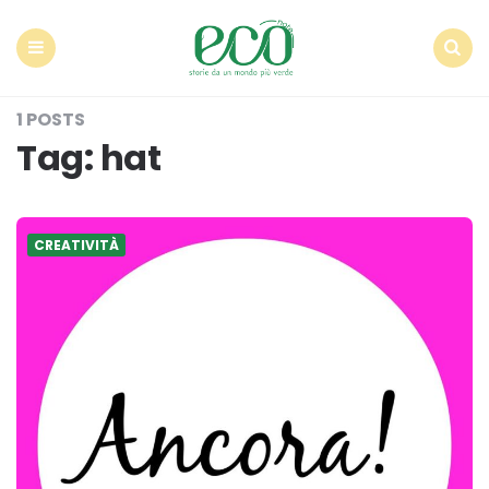
Econote
Menu
Search
1 POSTS
Tag:
hat
CREATIVITÀ