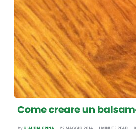
Come creare un balsamo 
POSTED
by
CLAUDIA CRINA
22 MAGGIO 2014
1
MINUTE READ
BY