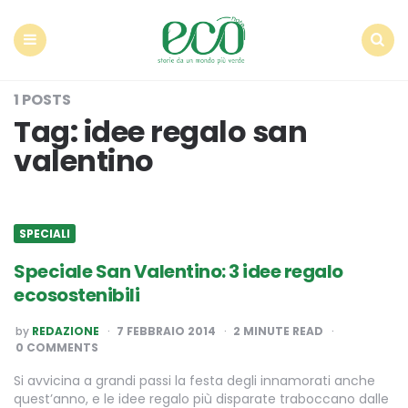
Econote
Menu
Search
1 POSTS
Tag:
idee regalo san
valentino
SPECIALI
Speciale San Valentino: 3 idee regalo
ecosostenibili
POSTED
by
REDAZIONE
7 FEBBRAIO 2014
2
MINUTE READ
BY
0 COMMENTS
Si avvicina a grandi passi la festa degli innamorati anche
quest’anno, e le idee regalo più disparate traboccano dalle