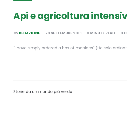
Api e agricoltura intensi
POSTED
by
REDAZIONE
23 SETTEMBRE 2013
3
MINUTE READ
0 
BY
“I have simply ordered a box of maniacs” (Ho solo ordinato
Storie da un mondo più verde