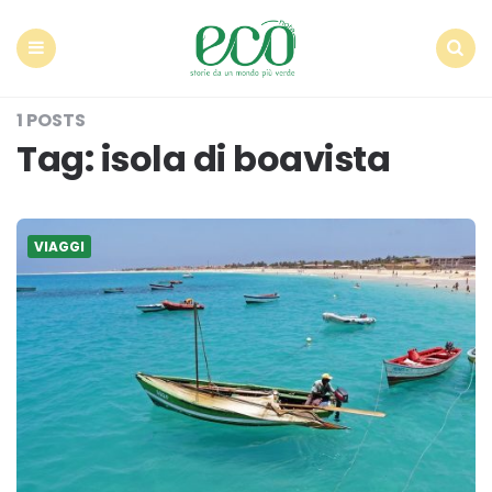
Econote
Menu
Search
1 POSTS
Tag:
isola di boavista
VIAGGI