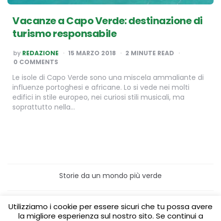
Vacanze a Capo Verde: destinazione di
turismo responsabile
POSTED
by
REDAZIONE
15 MARZO 2018
2
MINUTE READ
BY
0 COMMENTS
Le isole di Capo Verde sono una miscela ammaliante di
influenze portoghesi e africane. Lo si vede nei molti
edifici in stile europeo, nei curiosi stili musicali, ma
soprattutto nella…
Storie da un mondo più verde
Home
Turismo sostenibile
Utilizziamo i cookie per essere sicuri che tu possa avere
Laboratori/Visite per le scuole
la migliore esperienza sul nostro sito. Se continui a
Green content per aziende
Media Partner