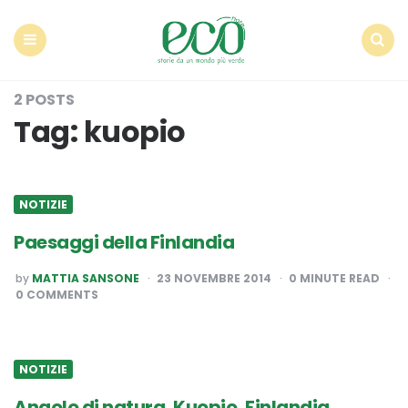
Econote
Menu
Search
2 POSTS
Tag:
kuopio
NOTIZIE
Paesaggi della Finlandia
POSTED
by
MATTIA SANSONE
23 NOVEMBRE 2014
0
MINUTE READ
BY
0 COMMENTS
NOTIZIE
Angolo di natura, Kuopio, Finlandia