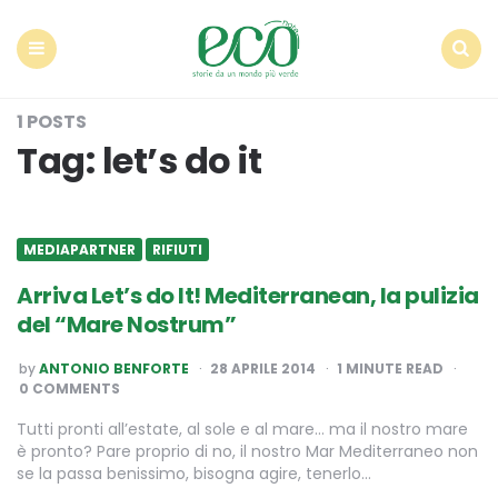
Econote
Menu
Search
1 POSTS
Tag:
let’s do it
MEDIAPARTNER
RIFIUTI
Arriva Let’s do It! Mediterranean, la pulizia
del “Mare Nostrum”
POSTED
by
ANTONIO BENFORTE
28 APRILE 2014
1
MINUTE READ
BY
0 COMMENTS
Tutti pronti all’estate, al sole e al mare… ma il nostro mare
è pronto? Pare proprio di no, il nostro Mar Mediterraneo non
se la passa benissimo, bisogna agire, tenerlo…