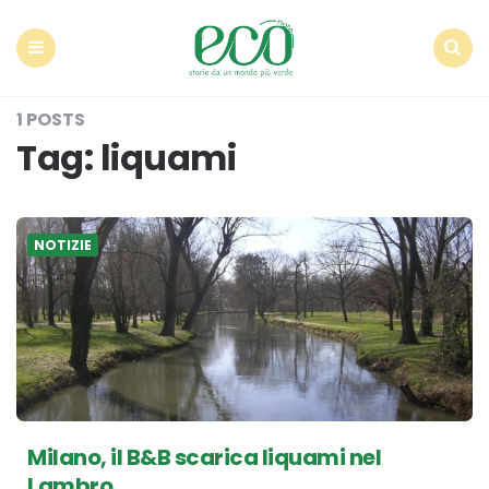
Econote
Menu
Search
1 POSTS
Tag:
liquami
NOTIZIE
Milano, il B&B scarica liquami nel
Lambro