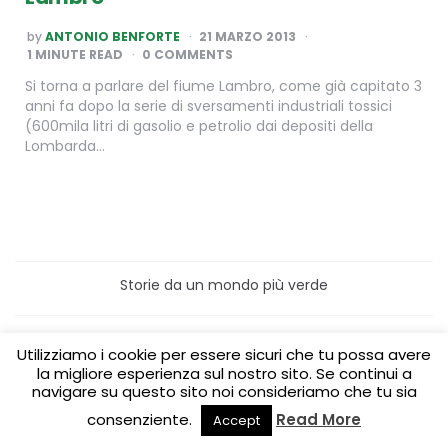
POSTED
by
ANTONIO BENFORTE
21 MARZO 2013
BY
1
MINUTE READ
0 COMMENTS
Si torna a parlare del fiume Lambro, come già capitato 3
anni fa dopo la serie di sversamenti industriali tossici
(600mila litri di gasolio e petrolio dai depositi della
Lombarda…
Storie da un mondo più verde
Home
Turismo sostenibile
Utilizziamo i cookie per essere sicuri che tu possa avere
Laboratori/Visite per le scuole
Green content per aziende
Media Partner
la migliore esperienza sul nostro sito. Se continui a
navigare su questo sito noi consideriamo che tu sia
consenziente.
Read More
Accept