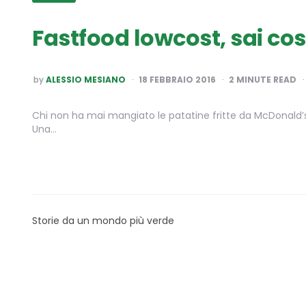
Fastfood lowcost, sai c
POSTED
by
ALESSIO MESIANO
18 FEBBRAIO 2016
2
MINUTE READ
BY
Chi non ha mai mangiato le patatine fritte da McDonald’s?
Una…
Storie da un mondo più verde