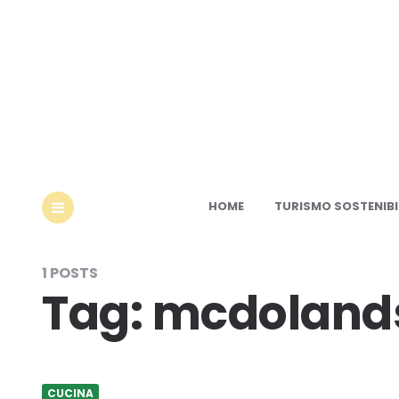
Ec
HOME
TURISMO SOSTENIBI
MENU
1 POSTS
Tag:
mcdoland
CUCINA