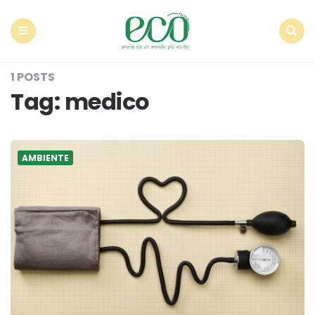
Econote
Menu
Search
1 POSTS
Tag:
medico
AMBIENTE