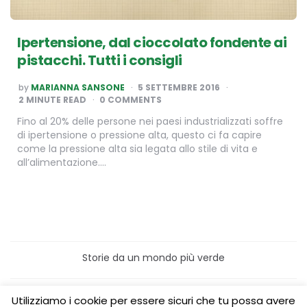
Ipertensione, dal cioccolato fondente ai
pistacchi. Tutti i consigli
POSTED
by
MARIANNA SANSONE
5 SETTEMBRE 2016
BY
2
MINUTE READ
0 COMMENTS
Fino al 20% delle persone nei paesi industrializzati soffre
di ipertensione o pressione alta, questo ci fa capire
come la pressione alta sia legata allo stile di vita e
all’alimentazione….
Storie da un mondo più verde
Home
Turismo sostenibile
Utilizziamo i cookie per essere sicuri che tu possa avere
Laboratori/Visite per le scuole