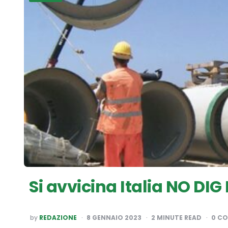
Si avvicina Italia NO DIG
POSTED
by
REDAZIONE
8 GENNAIO 2023
2
MINUTE READ
0 C
BY