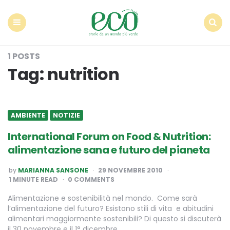
Econote
Menu
Search
1 POSTS
Tag:
nutrition
AMBIENTE
NOTIZIE
International Forum on Food & Nutrition:
alimentazione sana e futuro del pianeta
POSTED
by
MARIANNA SANSONE
29 NOVEMBRE 2010
BY
1
MINUTE READ
0 COMMENTS
Alimentazione e sostenibilità nel mondo. Come sarà
l’alimentazione del futuro? Esistono stili di vita e abitudini
alimentari maggiormente sostenibili? Di questo si discuterà
il 30 novembre e il 1° dicembre…